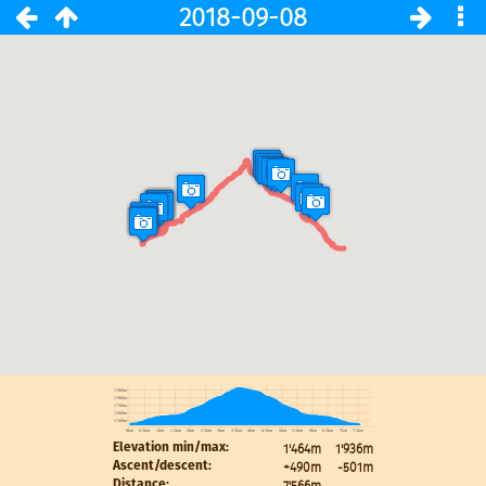
2018-09-08
1'900m
1'800m
1'700m
1'600m
1'500m
0km
0.5km
1km
1.5km
2km
2.5km
3km
3.5km
4km
4.5km
5km
5.5km
6km
6.5km
7km
7.5km
1'464m
1'936m
Elevation min/max:
+490m
-501m
Ascent/descent:
7'566m
Distance: