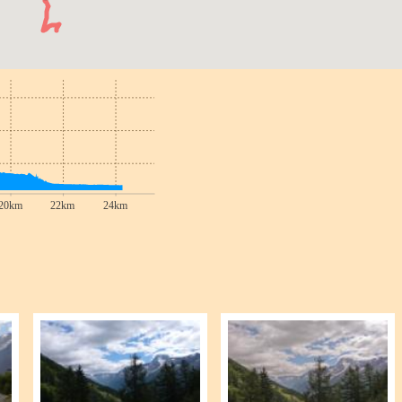
20km
22km
24km