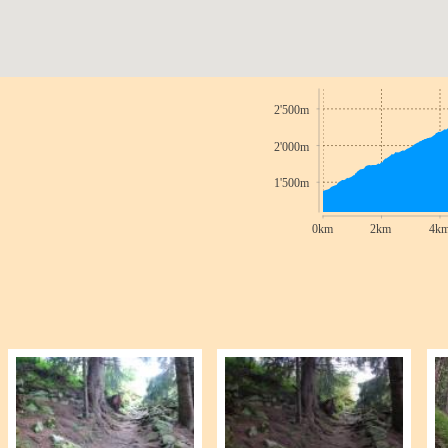
2'500m
2'000m
1'500m
0km
2km
4k