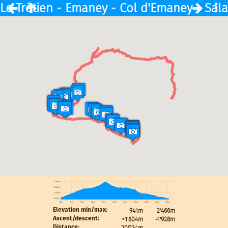
Le Trétien - Emaney - Col d'Emaney - Sala
2'500m
2'000m
1'500m
1'000m
0km
2km
4km
6km
8km
10km
12km
14km
16km
18km
20km
941m
2'466m
Elevation min/max:
+1'804m
-1'928m
Ascent/descent:
20'234m
Distance: