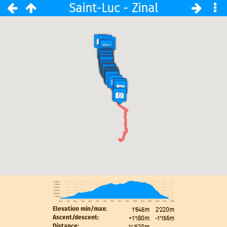
Saint-Luc - Zinal
2'200m
2'100m
2'000m
1'900m
1'800m
1'700m
0km
1km
2km
3km
4km
5km
6km
7km
8km
9km
10km
11km
12km
13km
14km
15km
1'645m
2'220m
Elevation min/max:
+1'180m
-1'156m
Ascent/descent:
14'520m
Distance: